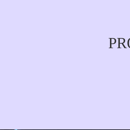
LZZ金屬管浮子流量計
PR