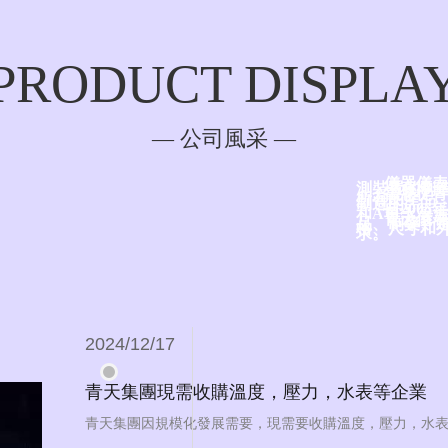
PRODUCT DISPLA
— 公司風采 —
儀器儀表
測裝置的制
當您從青
所有的產品，
制造
自200
NEWS CENTER
和ATEX
青天儀表
品、制藥、
格、尺寸和
求。
— 新聞中心 —
2024/12/17
青天集團現需收購溫度，壓力，水表等企業