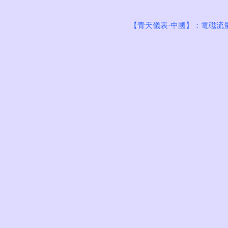
【青天儀表·中國】：
電磁流
青天首頁
中國電磁流量
電磁流量計系列
渦街流量計系列
21年120國驗
渦輪流量計系列
熱式氣體質量流量計
在線問答
在線定制
榮譽證書
新聞中心
聯系我們