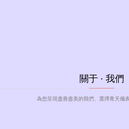
年
主要生產 電磁、渦輪、渦街、
LUGB系列渦街流量計系列產品
關于 ·
我們
公司2005年成立以來
量標準裝置及DN15-DN3
業證書并成功申請籌建開封
為您呈現盡善盡美的我們、選擇青天儀
河南省"科技小巨人(培育)
河南省“專精特新”中小企業
青天偉業儀器儀表有限公司
產、銷售于一體的高新技術企