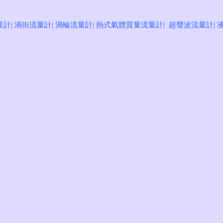
量計
|
渦街流量計
|
渦輪流量計
|
熱式氣體質量流量計
|
超聲波流量計
|
計出口銷量
**制造商
證 高可靠