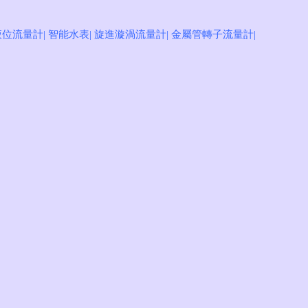
注冊
登錄
液位流量計
|
智能水表
|
旋進漩渦流量計
|
金屬管轉子流量計
|