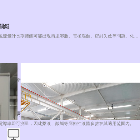
關鍵
化工生產過程中常涉及酸、堿、鹽溶液等腐蝕性介質，普通電磁流量計長期接觸可能出現襯里溶脹、電極腐蝕、密封失效等問題。化工防腐電磁流量計通過針對性的材質選型和結構設計，在腐蝕性工況下保持可靠計量。本文梳理選型與應用的幾個要點。
選擇
電磁流量計和渦輪流量計是工業流量測量中常見的兩類儀表，兩者工作原理和適用場景各有側重，選型時需結合具體工況綜合考量。本文從測量原理、介質適應性及典型工況三個維度進行對比，為選型提供參考。
一次說清
電磁流量計基于法拉第電磁感應原理工作，只要介質具備一定電導率即可測量，因此漿液、酸堿等腐蝕性液體多數在其適用范圍內。但"能測"不等于"隨便測"，襯里與電極材料的選配，才是決定長期可靠性的關鍵。以下梳理其適用邊界。