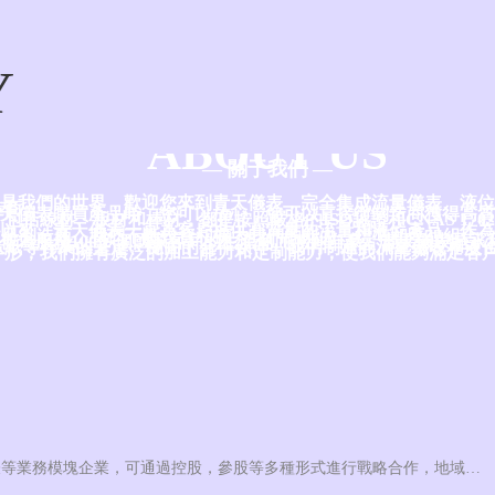
Y
ABOUT US
— 關于我們 —
是我們的世界，歡迎您來到青天儀表，完全集成流量儀表、液位
造商。
天儀表購買產品時，您可以放心，您可以直接從制造商獲得高質
包括線材、板材和棒材，都是按照嚴格的ISO認證和CNAS 170
的。
5年以來，青天儀表一直為客戶提供高質量的流量和液位產品，作為ISO9
等注冊制造商，我們不斷投資和擴大我們的能力、標準和產品組合
作為服務100多個國家客戶的生產商而感到自豪，青天儀表是水
造紙等行業的堅定、穩固的合作伙伴，我們制造的流量儀表和液
外形，我們擁有廣泛的加工能力和定制能力，使我們能夠滿足客
青天集團因規模化發展需要，現需要收購溫度，壓力，水表等業務模塊企業，可通過控股，參股等多種形式進行戰略合作，地域不限，有意向的可聯系：16637870528（邢經理）微信同號