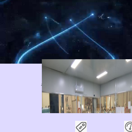
青天偉業流量儀表宣傳片