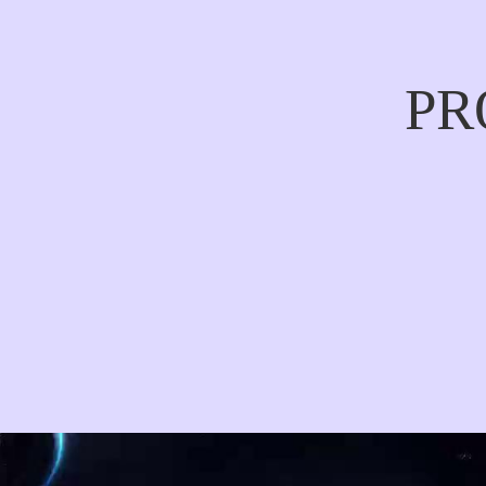
LZZ金屬管浮子流量計
PR