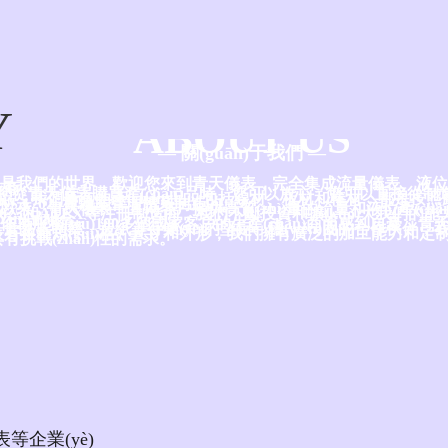
Y
ABOUT US
— 關(guān)于我們 —
是我們的世界，歡迎您來到青天儀表，完全集成流量儀表、液位
造商。
ng)您從青天儀表購買產(chǎn)品時，您可以放心，您可以直接從制造
n)品，我們所有的產(chǎn)品，包括線材、板材和棒材，都是按照嚴(
證和CNAS 17025實驗室管理體系制造的。
5年以來，青天儀表一直為客戶提供高質(zhì)量的流量和液位產(chǎ
、17025和ATEX等注冊制造商，我們不斷投資和擴(kuò)大我們的能力、
(chǎn)品組合。
作為服務(wù)100多個國家客戶的生產(chǎn)商而感到自豪，
工、食品、制藥、造紙等行業(yè)的堅定、穩(wěn)固的合作伙伴
有各種規(guī)格、尺寸和外形，我們擁有廣泛的加工能力和定
有挑戰(zhàn)性的需求。
表等企業(yè)