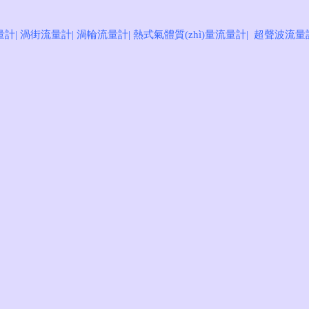
量計
|
渦街流量計
|
渦輪流量計
|
熱式氣體質(zhì)量流量計
|
超聲波流量
計出口銷量
**制造商
證 高可靠