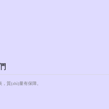
更多+
、熱式氣體質(zhì)量流量計、
智能
TDS超聲波流量計系列產(chǎn)品
們
投入產(chǎn)品研發(fā)與創(chuàng)新，取得40余項知識產(chǎn)權(quán)，現(xi
hì)量法水流量標(biāo)準(zhǔn)裝置及DN15-DN300音速噴嘴氣體流量標(biāo)準(zhǔn
，質(zhì)量有保障。
"青天儀表"；2017年獲得河南省科技型中小企業(yè)證書并成功申請籌建開封市流量儀表自
018年榮獲國家高新技術(shù)企業(yè)認(rèn)定；2019年榮獲河南省"科技小巨人(培育)
榮獲河南省服務(wù)型示范企業(yè)；河南省工程技術(shù)研究中心；2021年企業(yè)榮獲
南省企業(yè)技術(shù)中心。