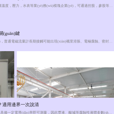
青天集團(tuán)因規(guī)模化發(fā)展需要，現(xiàn)需要收購溫度，壓力，水表等業(yè)務(wù)模塊企業(yè)，可通過控股，參股等多種形式進(jìn)行戰(zhàn)略合作，地域不限，有意向的可聯(lián)系：16637870528（邢經(jīng)理）微信同號
uān)鍵
化工生產(chǎn)過程中常涉及酸、堿、鹽溶液等腐蝕性介質(zhì)，普通電磁流量計長期接觸可能出現(xiàn)襯里溶脹、電極腐蝕、密封失效等問題。化工防腐電磁流量計通過針對性的材質(zhì)選型和結(jié)構(gòu)設(shè)計，在腐蝕性工況下保持可靠計量。本文梳理選型與應(yīng)用的幾個要點。
選擇
電磁流量計和渦輪流量計是工業(yè)流量測量中常見的兩類儀表，兩者工作原理和適用場景各有側(cè)重，選型時需結(jié)合具體工況綜合考量。本文從測量原理、介質(zhì)適應(yīng)性及典型工況三個維度進(jìn)行對比，為選型提供參考。
計嗎？適用邊界一次說清
電磁流量計基于法拉第電磁感應(yīng)原理工作，只要介質(zhì)具備一定電導(dǎo)率即可測量，因此漿液、酸堿等腐蝕性液體多數(shù)在其適用范圍內(nèi)。但"能測"不等于"隨便測"，襯里與電極材料的選配，才是決定長期可靠性的關(guān)鍵。以下梳理其適用邊界。