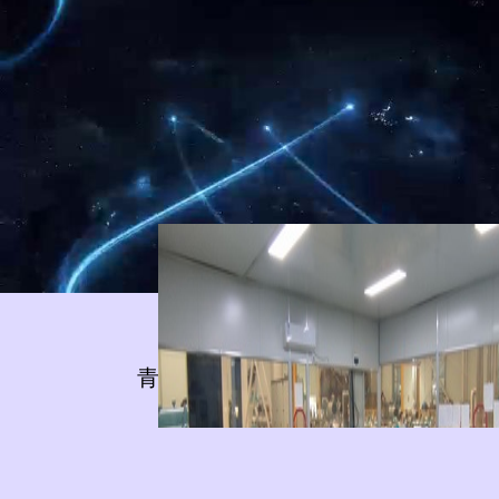
青天偉業(yè)流量儀表宣傳片