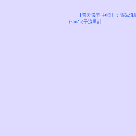
【青天儀表·中國】：
電磁流
(zhuǎn)子流量計
|
青天首頁
中國電磁流量
電磁流量計系列
渦街流量計系列
21年120國驗
渦輪流量計系列
熱式氣體質(zhì)量流量計
在線問答
在線定制
榮譽(yù)證書
新聞中心
聯(lián)系我們