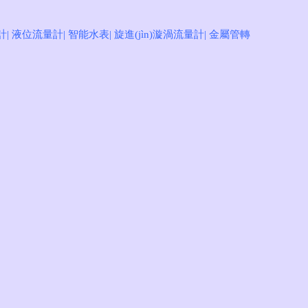
注冊
登錄
計
|
液位流量計
|
智能水表
|
旋進(jìn)漩渦流量計
|
金屬管轉