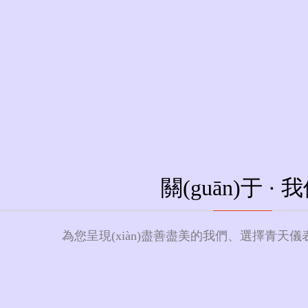
要生產(chǎn) 電磁、渦輪、渦街
)品
LUGB系列渦街流量計系列產(chǎn)品
Q
表
關(guān)于 ·
我
公司2005年成立以來，積極
已建成DN3-DN2200MT質(z
為您呈現(xiàn)盡善盡美的我們、選擇青天儀表
2013年注冊商標(biāo)
定裝置工程技術(shù)中心;
2
(yè)"；2020年企業(yè)
“專精特新”中小企業(yè)；河