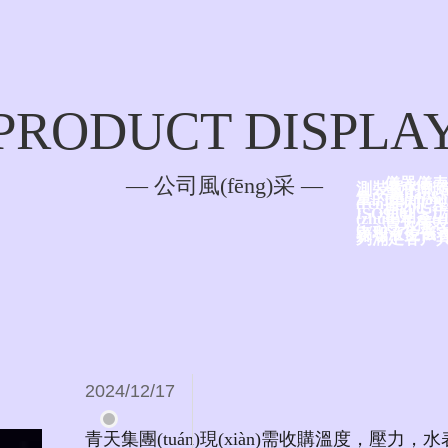
QTMF熱式氣體質(zhì)量流量計
PRODUCT DISPLA
— 公司風(fēng)采 —
儀器儀表
測裝置的制
當(dā
量的產(chǎ
(rèn)
自200
ISO9001
(zhǔn)和產
青天儀表
(wù)、化
表和液位儀表
夠滿足客戶具
NEWS CENTER
— 新聞中心 —
2024/12/17
青天集團(tuán)現(xiàn)需收購溫度，壓力，水