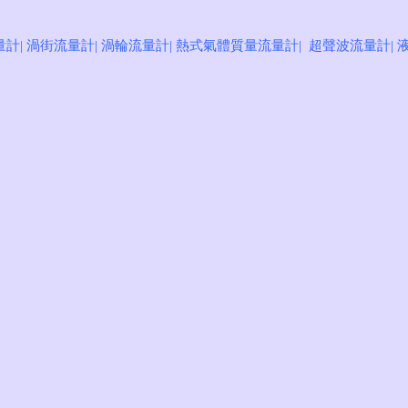
量計
|
渦街流量計
|
渦輪流量計
|
熱式氣體質量流量計
|
超聲波流量計
|
計出口銷量
**制造商
證 高可靠