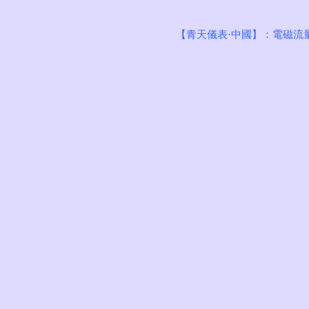
【青天儀表·中國】：
電磁流
青天首頁
中國電磁流量
電磁流量計系列
渦街流量計系列
21年120國驗
渦輪流量計系列
熱式氣體質量流量計
在線問答
在線定制
榮譽證書
新聞中心
聯系我們