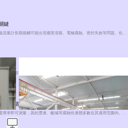
關鍵
化工生產過程中常涉及酸、堿、鹽溶液等腐蝕性介質，普通電磁流量計長期接觸可能出現襯里溶脹、電極腐蝕、密封失效等問題。化工防腐電磁流量計通過針對性的材質選型和結構設計，在腐蝕性工況下保持可靠計量。本文梳理選型與應用的幾個要點。
選擇
電磁流量計和渦輪流量計是工業流量測量中常見的兩類儀表，兩者工作原理和適用場景各有側重，選型時需結合具體工況綜合考量。本文從測量原理、介質適應性及典型工況三個維度進行對比，為選型提供參考。
一次說清
電磁流量計基于法拉第電磁感應原理工作，只要介質具備一定電導率即可測量，因此漿液、酸堿等腐蝕性液體多數在其適用范圍內。但"能測"不等于"隨便測"，襯里與電極材料的選配，才是決定長期可靠性的關鍵。以下梳理其適用邊界。