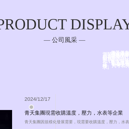
PRODUCT DISPLA
— 公司風采 —
儀器儀表
測裝置的制
當您從青
所有的產品，
制造
自200
NEWS CENTER
和ATEX
青天儀表
品、制藥、
格、尺寸和
求。
— 新聞中心 —
2024/12/17
青天集團現需收購溫度，壓力，水表等企業