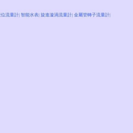
注冊
登錄
液位流量計
|
智能水表
|
旋進漩渦流量計
|
金屬管轉子流量計
|