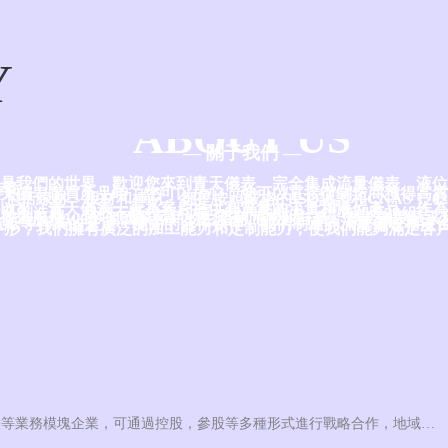
Y
ABOUT US
— 關于我們 —
是我們的世界，歡迎您來到青天儀表，完全集成流量儀表、液位
造商。
天儀表購買產品時，您可以放心，您可以直接從制造商獲得高質
包括線材、板材和棒材，都是按照嚴格的ISO認證和CNAS 170
的。
5年以來，青天儀表一直為客戶提供高質量的流量和液位產品，作為ISO9
等注冊制造商，我們不斷投資和擴大我們的能力、標準和產品組合
作為服務100多個國家客戶的生產商而感到自豪，青天儀表是水
造紙等行業的堅定、穩固的合作伙伴，我們制造的流量儀表和液
外形，我們擁有廣泛的加工能力和定制能力，使我們能夠滿足客
青天集團因規模化發展需要，現需要收購溫度，壓力，水表等業務模塊企業，可通過控股，參股等多種形式進行戰略合作，地域不限，有意向的可聯系：16637870528（邢經理）微信同號