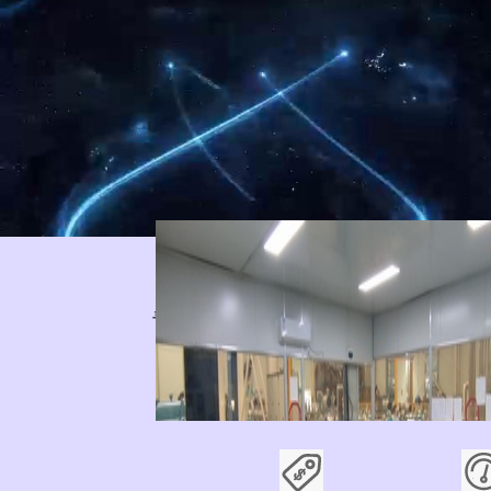
青天偉業流量儀表宣傳片