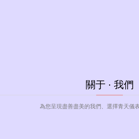
年
主要生產 電磁、渦輪、渦街、
LUGB系列渦街流量計系列產品
關于 ·
我們
公司2005年成立以來
量標準裝置及DN15-DN3
業證書并成功申請籌建開封
為您呈現盡善盡美的我們、選擇青天儀
河南省"科技小巨人(培育)
河南省“專精特新”中小企業
青天偉業儀器儀表有限公司
產、銷售于一體的高新技術企